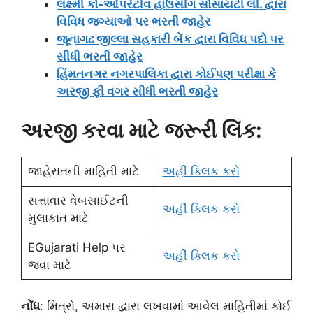
લક્ષ્મી કો-ઓપરેટીવ હાઉસીંગ સોસાયટી લી. દ્વારા
વિવિધ જગ્યાઓ પર ભરતી જાહેર
જૂનાગઢ જીલ્લા સહકારી બેંક દ્વારા વિવિધ પદો પર
સીધી ભરતી જાહેર
હિંમતનગર નગરપાલિકા દ્વારા કોઈપણ પરીક્ષા કે
અરજી ફી વગર સીધી ભરતી જાહેર
અરજી કરવા માટે જરૂરી લિંક:
જાહેરાતની માહિતી માટે
અહીં ક્લિક કરો
સત્તાવાર વેબસાઈટની
અહીં ક્લિક કરો
મુલાકાત માટે
EGujarati Help પર
અહીં ક્લિક કરો
જવા માટે
નોંધ
: મિત્રો, અમારા દ્વારા લખવામાં આવેલ માહિતીમાં કોઈ