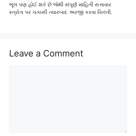
ભૂલ પણ હોઈ શકે છે જેથી સંપૂર્ણ માહિતી સત્તાવાર
સ્ત્રોત્ત પર ચકાસી ત્યારબાદ અરજી કરવા વિનંતી.
Leave a Comment
Comment