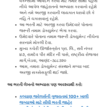
વેકેન્સીમાં આવેદન કરવા માટે તમારે સૌથી પહેલા
નીચે આપેલ જાહેરાતનો અભ્યાસ કરવાનો રહેશે
અને તમે અરજી કરવાની લાયકાત ધરાવો છો કે
નહિ તે ચકાસવાનું રહેશે.
આ ભરતી માટે અરજી કરવા ઉમેદવારે પોતાના
જરૂરી તમામ ડોક્યુમેન્ટ ભેગા કરવા.
ઉમેદવારે પોતાના તમામ જરૂરી ડોક્યુમેન્ટ નીચેના
સરનામે મોકલી દેવા.
મુખ્ય કચેરી ઊર્જાસ્ત્રોત પ્રા. લિ., સર્વે નંબર
૪૭, રામદેવ પીર મંદિર ની પાસે, રાષ્ટ્રીય રોજગાર
માર્ગ,બેડવા, આણંદ-૩૮૮૩૨૦
આમ, તમારા ડોક્યુમેન્ટ સંસ્થાને મળ્યા બાદ
અરજી સક્સેસફૂલી થઈ જશે.
આ ભરતી લેખનો અભ્યાસ પણ અવશ્યથી કરો:
કલ્યાણ જવેલર્સની ગુજરાતમાં 100+ ખાલી
જગ્યાઓ માટે સીધી ભરતી જાહેર