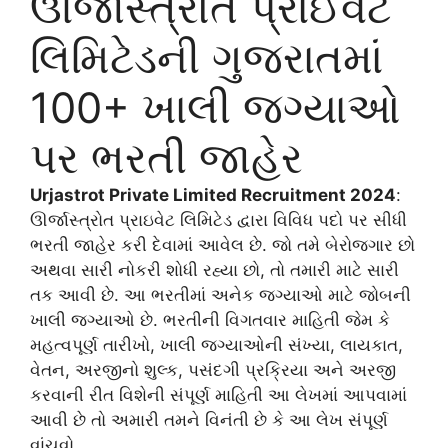
ઊર્જાસ્ત્રોત પ્રાઈવેટ
લિમિટેડની ગુજરાતમાં
100+ ખાલી જગ્યાઓ
પર ભરતી જાહેર
Urjastrot Private Limited Recruitment 2024
:
ઊર્જાસ્ત્રોત પ્રાઇવેટ લિમિટેડ દ્વારા વિવિધ પદો પર સીધી
ભરતી જાહેર કરી દેવામાં આવેલ છે. જો તમે બેરોજગાર છો
અથવા સારી નોકરી શોધી રહ્યા છો, તો તમારી માટે સારી
તક આવી છે. આ ભરતીમાં અનેક જગ્યાઓ માટે જોબની
ખાલી જગ્યાઓ છે. ભરતીની વિગતવાર માહિતી જેમ કે
મહત્વપૂર્ણ તારીખો, ખાલી જગ્યાઓની સંખ્યા, લાયકાત,
વેતન, અરજીનો શુલ્ક, પસંદગી પ્રક્રિયા અને અરજી
કરવાની રીત વિશેની સંપૂર્ણ માહિતી આ લેખમાં આપવામાં
આવી છે તો અમારી તમને વિનંતી છે કે આ લેખ સંપૂર્ણ
વાંચવો.