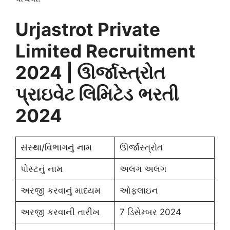
Urjastrot Private
Limited Recruitment
2024 | ઊર્જાસ્ત્રોત
પ્રાઇવેટ લિમિટેડ
ભરતી
2024
સંસ્થા/વિભાગનું નામ
ઊર્જાસ્ત્રોત
પોસ્ટનું નામ
અલગ અલગ
અરજી કરવાનું માધ્યમ
ઓફલાઇન
અરજી કરવાની તારીખ
7 ડિસેમ્બર 2024