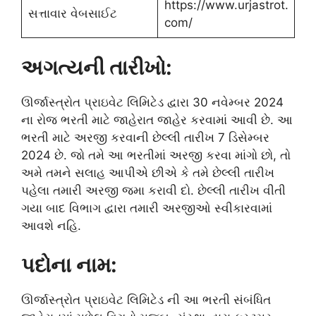
https://www.urjastrot.
સત્તાવાર વેબસાઈટ
com/
અગત્યની તારીખો:
ઊર્જાસ્ત્રોત પ્રાઇવેટ લિમિટેડ દ્વારા 30 નવેમ્બર 2024
ના રોજ ભરતી માટે જાહેરાત જાહેર કરવામાં આવી છે. આ
ભરતી માટે અરજી કરવાની છેલ્લી તારીખ 7 ડિસેમ્બર
2024 છે. જો તમે આ ભરતીમાં અરજી કરવા માંગો છો, તો
અમે તમને સલાહ આપીએ છીએ કે તમે છેલ્લી તારીખ
પહેલા તમારી અરજી જમા કરાવી દો. છેલ્લી તારીખ વીતી
ગયા બાદ વિભાગ દ્વારા તમારી અરજીઓ સ્વીકારવામાં
આવશે નહિ.
પદોના નામ:
ઊર્જાસ્ત્રોત પ્રાઇવેટ લિમિટેડ ની આ ભરતી સંબંધિત