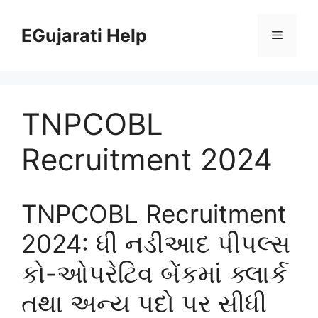
Skip
to
EGujarati Help
Menu
content
TNPCOBL
Recruitment 2024
TNPCOBL Recruitment
2024: ધી નડીઆદ પીપલ્સ
કો-ઓપરેટિવ બેંકમાં ક્લાર્ક
તથા અન્ય પદો પર સીધી