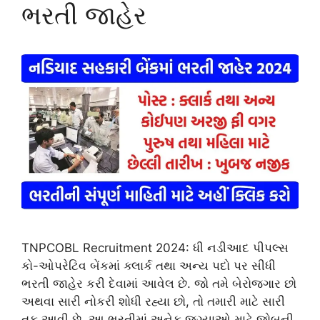
ભરતી જાહેર
TNPCOBL Recruitment 2024: ધી નડીઆદ પીપલ્સ
કો-ઓપરેટિવ બેંકમાં ક્લાર્ક તથા અન્ય પદો પર સીધી
ભરતી જાહેર કરી દેવામાં આવેલ છે. જો તમે બેરોજગાર છો
અથવા સારી નોકરી શોધી રહ્યા છો, તો તમારી માટે સારી
તક આવી છે. આ ભરતીમાં અનેક જગ્યાઓ માટે જોબની