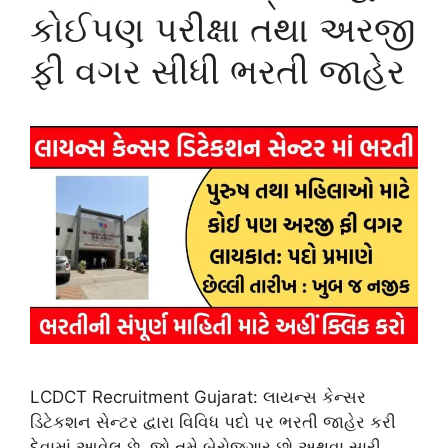
કોઈપણ પરીક્ષા તથા અરજી
ફી વગર સીધી ભરતી જાહેર
LCDCT Recruitment Gujarat: લાયન્સ કેન્સર
ડિટેકશન સેન્ટર દ્વારા વિવિધ પદો પર ભરતી જાહેર કરી
દેવામાં આવેલ છે. જો તમે બેરોજગાર છો અથવા સારી