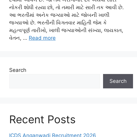
નોકરી શોધી રહ્યા છો, તો તમારી માટે સારી તક આવી છે.
આ ભરતીમાં અનેક જગ્યાઓ માટે જોબની ખાલી
જગ્યાઓ છે. ભરતીની વિગતવાર માહિતી જેમ કે
મહત્વપૂર્ણ તારીખો, ખાલી જગ્યાઓની સંખ્યા, લાયકાત,
વેતન, …
Read more
Search
Search
Recent Posts
ICDS Anganwadi Recruitment 2026