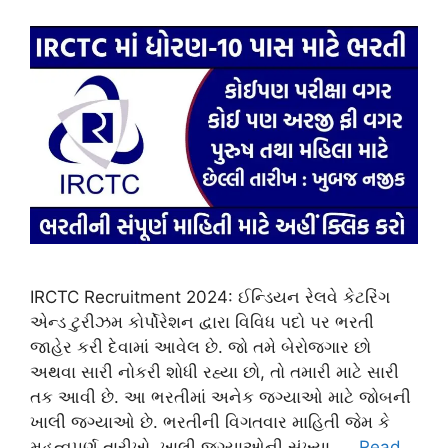
IRCTC Recruitment 2024: ઈન્ડિયન રેલવે કેટરિંગ
એન્ડ ટુરીઝમ કોર્પોરેશન દ્વારા વિવિધ પદો પર ભરતી
જાહેર કરી દેવામાં આવેલ છે. જો તમે બેરોજગાર છો
અથવા સારી નોકરી શોધી રહ્યા છો, તો તમારી માટે સારી
તક આવી છે. આ ભરતીમાં અનેક જગ્યાઓ માટે જોબની
ખાલી જગ્યાઓ છે. ભરતીની વિગતવાર માહિતી જેમ કે
મહત્વપૂર્ણ તારીખો, ખાલી જગ્યાઓની સંખ્યા, …
Read