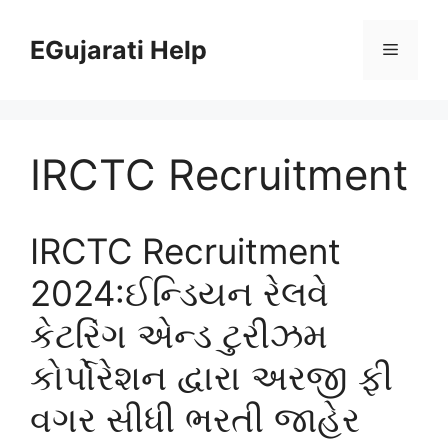
Skip
to
EGujarati Help
Menu
content
IRCTC Recruitment
IRCTC Recruitment
2024:ઈન્ડિયન રેલવે
કેટરિંગ એન્ડ ટુરીઝમ
કોર્પોરેશન દ્વારા અરજી ફી
વગર સીધી ભરતી જાહેર