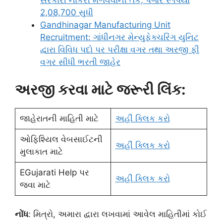
સરકારી નોકરી મેળવવાની તક, પગાર રૂપિયા
2,08,700 સુધી
Gandhinagar Manufacturing Unit
Recruitment: ગાંધીનગર મેન્યુફેક્ચરિંગ યુનિટ
દ્વારા વિવિધ પદો પર પરીક્ષા વગર તથા અરજી ફી
વગર સીધી ભરતી જાહેર
અરજી કરવા માટે જરૂરી લિંક:
જાહેરાતની માહિતી માટે
અહીં ક્લિક કરો
ઓફિશ્યિલ વેબસાઈટની
અહીં ક્લિક કરો
મુલાકાત માટે
EGujarati Help પર
અહીં ક્લિક કરો
જવા માટે
નોંધ
: મિત્રો, અમારા દ્વારા લખવામાં આવેલ માહિતીમાં કોઈ