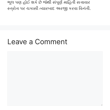
ભૂલ પણ હોઈ શકે છે જેથી સંપૂર્ણ માહિતી સત્તાવાર
સ્ત્રોત્ત પર ચકાસી ત્યારબાદ અરજી કરવા વિનંતી.
Leave a Comment
Comment