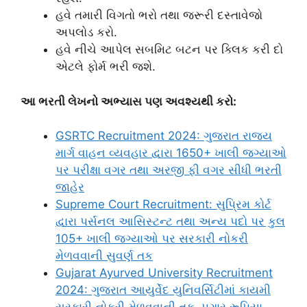
હવે તમારી વિગતો ભરો તથા જરૂરી દસ્તાવેજો
અપલોડ કરો.
હવે નીચે આપેલ સબમિટ બટન પર ક્લિક કરી દો
એટલે ફોર્મ ભરી જશે.
આ ભરતી લેખનો અભ્યાસ પણ અવશ્યથી કરો:
GSRTC Recruitment 2024: ગુજરાત રાજ્ય
માર્ગ વાહન વ્યવહાર દ્વારા 1650+ ખાલી જગ્યાઓ
પર પરીક્ષા વગર તથા અરજી ફી વગર સીધી ભરતી
જાહેર
Supreme Court Recruitment: સુપ્રિમ કોર્ટ
દ્વારા પર્સનલ આસિસ્ટન્ટ તથા અન્ય પદો પર કુલ
105+ ખાલી જગ્યાઓ પર સરકારી નોકરી
મેળવવાની સુવર્ણ તક
Gujarat Ayurved University Recruitment
2024: ગુજરાત આયુર્વેદ યુનિવર્સિટીમાં કાયમી