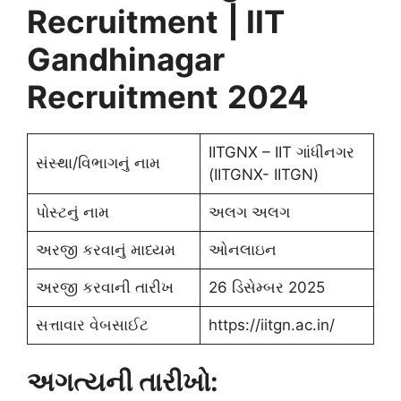
Recruitment
| IIT
Gandhinagar
Recruitment
2024
IITGNX – IIT ગાંધીનગર
સંસ્થા/વિભાગનું નામ
(IITGNX- IITGN)
પોસ્ટનું નામ
અલગ અલગ
અરજી કરવાનું માધ્યમ
ઓનલાઇન
અરજી કરવાની તારીખ
26 ડિસેમ્બર 2025
સત્તાવાર વેબસાઈટ
https://iitgn.ac.in/
અગત્યની તારીખો: