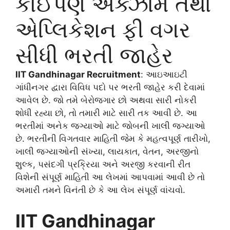
કોઈપણ એક્ઝામ તથા
એપ્લિકેશન ફી વગર
સીધી ભરતી જાહેર
IIT Gandhinagar Recruitment
: આઇઆઇટી
ગાંધીનગર દ્વારા વિવિધ પદો પર ભરતી જાહેર કરી દેવામાં
આવેલ છે. જો તમે બેરોજગાર છો અથવા સારી નોકરી
શોધી રહ્યા છો, તો તમારી માટે સારી તક આવી છે. આ
ભરતીમાં અનેક જગ્યાઓ માટે જોબની ખાલી જગ્યાઓ
છે. ભરતીની વિગતવાર માહિતી જેમ કે મહત્વપૂર્ણ તારીખો,
ખાલી જગ્યાઓની સંખ્યા, લાયકાત, વેતન, અરજીનો
શુલ્ક, પસંદગી પ્રક્રિયા અને અરજી કરવાની રીત
વિશેની સંપૂર્ણ માહિતી આ લેખમાં આપવામાં આવી છે તો
અમારી તમને વિનંતી છે કે આ લેખ સંપૂર્ણ વાંચવો.
IIT Gandhinagar