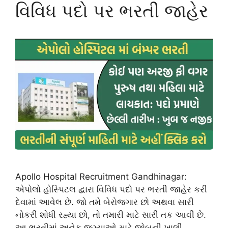
વિવિધ પદો પર ભરતી જાહેર
Apollo Hospital Recruitment Gandhinagar:
એપોલો હોસ્પિટલ દ્વારા વિવિધ પદો પર ભરતી જાહેર કરી
દેવામાં આવેલ છે. જો તમે બેરોજગાર છો અથવા સારી
નોકરી શોધી રહ્યા છો, તો તમારી માટે સારી તક આવી છે.
આ ભરતીમાં અનેક જગ્યાઓ માટે જોબની ખાલી