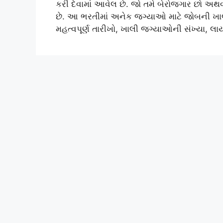
કરી દેવામાં આવેલ છે. જો તમે બેરોજગાર છો અથવ
છે. આ ભરતીમાં અનેક જગ્યાઓ માટે જોબની ખાલ
મહત્વપૂર્ણ તારીખો, ખાલી જગ્યાઓની સંખ્યા, લ