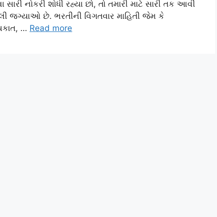
ા સારી નોકરી શોધી રહ્યા છો, તો તમારી માટે સારી તક આવી
ી જગ્યાઓ છે. ભરતીની વિગતવાર માહિતી જેમ કે
ાયકાત, …
Read more