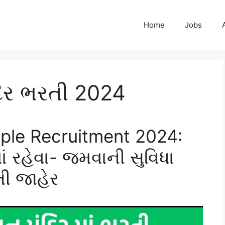
Home
Jobs
દિર ભરતી 2024
ple Recruitment 2024:
ાં રહેવા- જમવાની સુવિધા
તી જાહેર