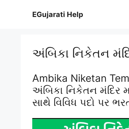
Skip
to
EGujarati Help
content
અંબિકા નિકેતન મં
Ambika Niketan Tem
અંબિકા નિકેતન મંદિર મ
સાથે વિવિધ પદો પર ભર