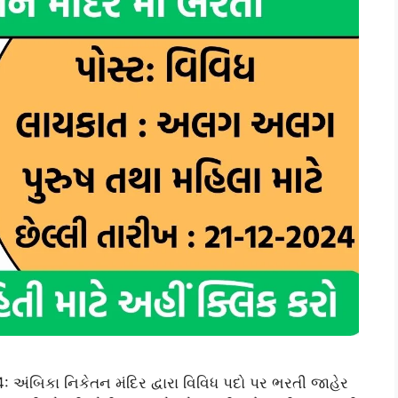
ંબિકા નિકેતન મંદિર દ્વારા વિવિધ પદો પર ભરતી જાહેર